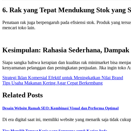
6. Rak yang Tepat Mendukung Stok yang S
Penataan rak juga berpengaruh pada efisiensi stok. Produk yang ters
mencari toko lain.
Kesimpulan: Rahasia Sederhana, Dampak 
Siapa sangka bahwa kerapian dan kualitas rak minimarket bisa menjadi
kenyamanan pelanggan dan peningkatan penjualan. Jika ingin toko An
Post
Strategi Iklan Komersial Efektif untuk Meningkatkan Nilai Brand
Tips Usaha Makanan Kering Agar Cepat Berkembang
navigation
Related Posts
Desain Website Ramah SEO: Kombinasi Visual dan Performa Optimal
Di era digital saat ini, memiliki website yang menarik saja tidak cu
Tips Memilih Tempat Kerja yang Sempurna untuk Karier Anda