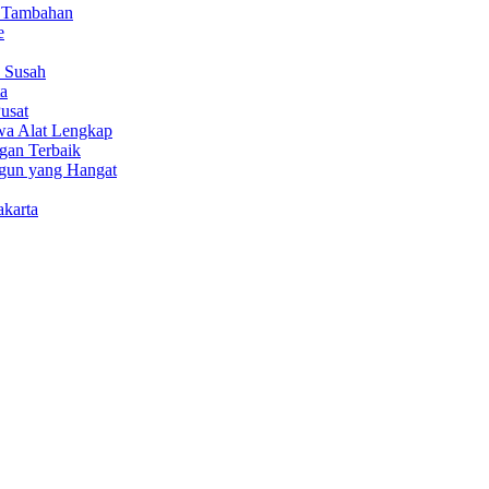
n Tambahan
e
 Susah
ta
usat
a Alat Lengkap
gan Terbaik
gun yang Hangat
akarta