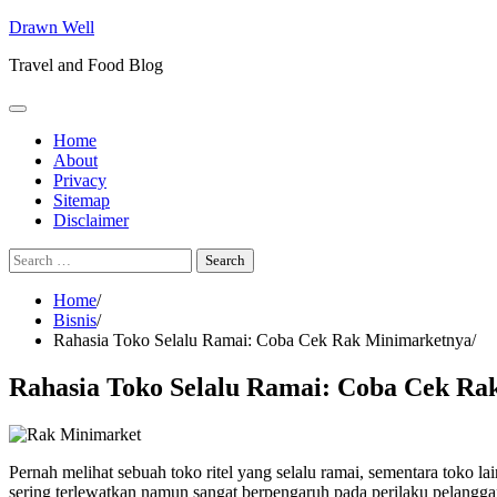
Skip
Drawn Well
to
Travel and Food Blog
content
Home
About
Privacy
Sitemap
Disclaimer
Search
for:
Home
Bisnis
Rahasia Toko Selalu Ramai: Coba Cek Rak Minimarketnya
Rahasia Toko Selalu Ramai: Coba Cek Ra
Pernah melihat sebuah toko ritel yang selalu ramai, sementara toko l
sering terlewatkan namun sangat berpengaruh pada perilaku pelangga