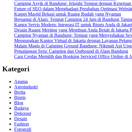
Camping Asyik di Bandung: Jelajahi Tempat dengan Keserua
Future of SEO dalam Menghadapi Perubahan Optimasi Websit
Karpet Masjid Bekasi untuk Ruang Ibadah yang Nyaman
Bersantai di Alam: Tempat Camping 24 Jam di Bandung Tanpa
Kantor Servis Modern: Integrasi IT untuk Bisnis Anda di Jakar
Desain Ruang Meeting yang Membuat Anda Betah di Jakarta P
Camping Nyaman di Bandung: Tempat yang Menyediakan Sew
Mengungkap Kantor Virtual di Jakarta dengan Layanan Pelang
Malam Magis di Camping Ground Bandung: Nikmati Api Ung
Petualangan Seru: Camping dan Outbound di Alam Bandung
Cara Cerdas Memilih dan Booking Serviced Office Online di J
Kategori
Agama
Agroindustri
Berita
Bisnis
Blog
Budaya
Dekorasi
Desain
Fashion
Fotografi