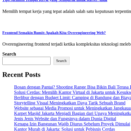
Memilih tempat kerja yang tepat adalah salah satu keputusan terpent
Frontend Semakin Rumit: Apakah Kita Overengineering Web?
Overengineering frontend terjadi ketika kompleksitas teknologi mele
Search
Search
Recent Posts
Bosan dengan Pantai? Shooting Range Bisa Bikin Bali Terasa 
Solusi Cerdas: Memilih Kantor Virtual di Jakarta untuk Kesuk
Berlibur dengan Budget Limit: Camping di Bandung dan Biay
Storytelling Visual Meningkatkan Daya Tarik Sebuah Brand
Website sebagai Media Promosi untuk Meningkatkan Jangkaua
Karpet Masjid Jakarta Menjadi Bagian dari Upaya Meningkatkan
Jenis Jenis Website dan Fungsinya dalam Dunia Digital
Kenapa Izin Bangunan Wajib Diurus Sebelum Proyek Dimulai
Kantor Murah di Jakarta: Solusi untuk Pebisnis Cerdas