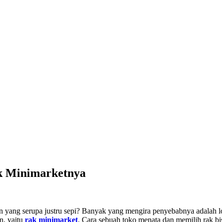
k Minimarketnya
ain yang serupa justru sepi? Banyak yang mengira penyebabnya adalah lo
n, yaitu
rak minimarket
. Cara sebuah toko menata dan memilih rak bi