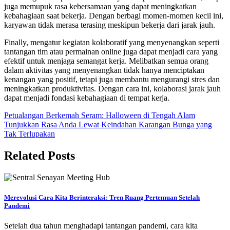
juga memupuk rasa kebersamaan yang dapat meningkatkan
kebahagiaan saat bekerja. Dengan berbagi momen-momen kecil ini,
karyawan tidak merasa terasing meskipun bekerja dari jarak jauh.
Finally, mengatur kegiatan kolaboratif yang menyenangkan seperti
tantangan tim atau permainan online juga dapat menjadi cara yang
efektif untuk menjaga semangat kerja. Melibatkan semua orang
dalam aktivitas yang menyenangkan tidak hanya menciptakan
kenangan yang positif, tetapi juga membantu mengurangi stres dan
meningkatkan produktivitas. Dengan cara ini, kolaborasi jarak jauh
dapat menjadi fondasi kebahagiaan di tempat kerja.
Post
Petualangan Berkemah Seram: Halloween di Tengah Alam
Tunjukkan Rasa Anda Lewat Keindahan Karangan Bunga yang
navigation
Tak Terlupakan
Related Posts
Merevolusi Cara Kita Berinteraksi: Tren Ruang Pertemuan Setelah
Pandemi
Setelah dua tahun menghadapi tantangan pandemi, cara kita