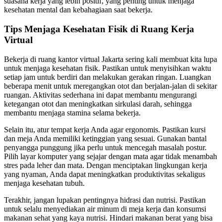
suasana kerja yang lebih positif, yang penting untuk menjaga
kesehatan mental dan kebahagiaan saat bekerja.
Tips Menjaga Kesehatan Fisik di Ruang Kerja
Virtual
Bekerja di ruang kantor virtual Jakarta sering kali membuat kita lupa
untuk menjaga kesehatan fisik. Pastikan untuk menyisihkan waktu
setiap jam untuk berdiri dan melakukan gerakan ringan. Luangkan
beberapa menit untuk meregangkan otot dan berjalan-jalan di sekitar
ruangan. Aktivitas sederhana ini dapat membantu mengurangi
ketegangan otot dan meningkatkan sirkulasi darah, sehingga
membantu menjaga stamina selama bekerja.
Selain itu, atur tempat kerja Anda agar ergonomis. Pastikan kursi
dan meja Anda memiliki ketinggian yang sesuai. Gunakan bantal
penyangga punggung jika perlu untuk mencegah masalah postur.
Pilih layar komputer yang sejajar dengan mata agar tidak menambah
stres pada leher dan mata. Dengan menciptakan lingkungan kerja
yang nyaman, Anda dapat meningkatkan produktivitas sekaligus
menjaga kesehatan tubuh.
Terakhir, jangan lupakan pentingnya hidrasi dan nutrisi. Pastikan
untuk selalu menyediakan air minum di meja kerja dan konsumsi
makanan sehat yang kaya nutrisi. Hindari makanan berat yang bisa