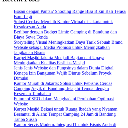
Bosan dengan Pantai? Shooting Range Bisa Bikin Bali Terasa
Baru Lagi
Solusi Cerdas: Memilih Kantor Virtual di Jakarta untuk
Kesuksesan Anda
Berlibur dengan Budget Limit: Camping di Bandung dan
Biaya Sewa Tenda
Storytelling Visual Meningkatkan Daya Tarik Sebuah Brand
Website sebagai Media Promosi untuk Meningkatkan
Jangkauan Bisnis
Karpet Masjid Jakarta Menjadi Bagian dari Upaya
Meningkatkan Kualitas Fasilitas Masjid
Jenis Jenis Website dan Fungsinya dalam Dunia Digital
Kenapa Izin Bangunan Wajib Diurus Sebelum Proyek
Dimulai
Kantor Murah di Jakarta: Solusi untuk Pebisnis Cerdas
Camping Asyik di Bandung: Jelajahi Tempat dengan
Keseruan Tambahan
Future of SEO dalam Menghadapi Perubahan Optimasi
Website
Karpet Masjid Bekasi untuk Ruang Ibadah yang Nyaman
Bersantai di Alam: Tempat Camping 24 Jam di Bandung
Tanpa Susah
Kantor Servis Modern: Integrasi IT untuk Bisnis Anda di