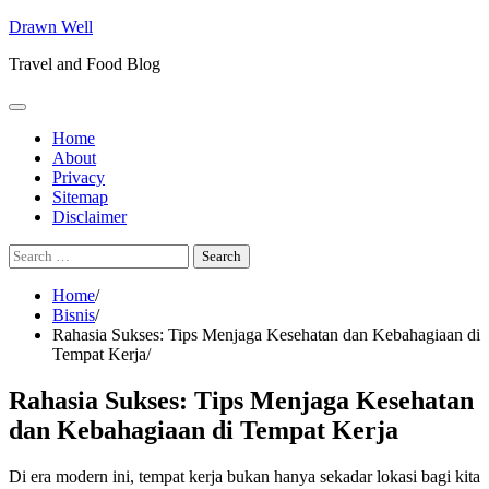
Skip
Drawn Well
to
Travel and Food Blog
content
Home
About
Privacy
Sitemap
Disclaimer
Search
for:
Home
Bisnis
Rahasia Sukses: Tips Menjaga Kesehatan dan Kebahagiaan di
Tempat Kerja
Rahasia Sukses: Tips Menjaga Kesehatan
dan Kebahagiaan di Tempat Kerja
Di era modern ini, tempat kerja bukan hanya sekadar lokasi bagi kita