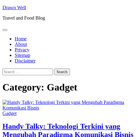
Skip
Drawn Well
to
Travel and Food Blog
content
Home
About
Privacy
Sitemap
Disclaimer
Search
for:
Category:
Gadget
Gadget
Handy Talky: Teknologi Terkini yang
Mengubah Paradigma Komunikasi Bisnis