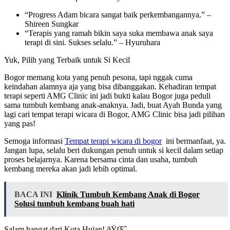
“Progress Adam bicara sangat baik perkembangannya.” –
Shireen Sungkar
“Terapis yang ramah bikin saya suka membawa anak saya
terapi di sini. Sukses selalu.” – Hyuruhara
Yuk, Pilih yang Terbaik untuk Si Kecil
Bogor memang kota yang penuh pesona, tapi nggak cuma
keindahan alamnya aja yang bisa dibanggakan. Kehadiran tempat
terapi seperti AMG Clinic ini jadi bukti kalau Bogor juga peduli
sama tumbuh kembang anak-anaknya. Jadi, buat Ayah Bunda yang
lagi cari tempat terapi wicara di Bogor, AMG Clinic bisa jadi pilihan
yang pas!
Semoga informasi
Tempat terapi wicara di bogor
ini bermanfaat, ya.
Jangan lupa, selalu beri dukungan penuh untuk si kecil dalam setiap
proses belajarnya. Karena bersama cinta dan usaha, tumbuh
kembang mereka akan jadi lebih optimal.
BACA INI
Klinik Tumbuh Kembang Anak di Bogor
Solusi tumbuh kembang buah hati
Salam hangat dari Kota Hujan! ðŸŒˆ