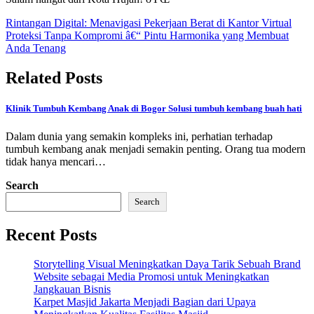
Post
Rintangan Digital: Menavigasi Pekerjaan Berat di Kantor Virtual
Proteksi Tanpa Kompromi â€“ Pintu Harmonika yang Membuat
navigation
Anda Tenang
Related Posts
Klinik Tumbuh Kembang Anak di Bogor Solusi tumbuh kembang buah hati
Dalam dunia yang semakin kompleks ini, perhatian terhadap
tumbuh kembang anak menjadi semakin penting. Orang tua modern
tidak hanya mencari…
Search
Search
Recent Posts
Storytelling Visual Meningkatkan Daya Tarik Sebuah Brand
Website sebagai Media Promosi untuk Meningkatkan
Jangkauan Bisnis
Karpet Masjid Jakarta Menjadi Bagian dari Upaya