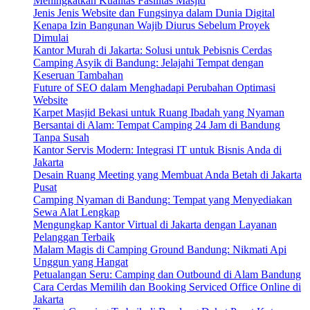
Meningkatkan Kualitas Fasilitas Masjid
Jenis Jenis Website dan Fungsinya dalam Dunia Digital
Kenapa Izin Bangunan Wajib Diurus Sebelum Proyek
Dimulai
Kantor Murah di Jakarta: Solusi untuk Pebisnis Cerdas
Camping Asyik di Bandung: Jelajahi Tempat dengan
Keseruan Tambahan
Future of SEO dalam Menghadapi Perubahan Optimasi
Website
Karpet Masjid Bekasi untuk Ruang Ibadah yang Nyaman
Bersantai di Alam: Tempat Camping 24 Jam di Bandung
Tanpa Susah
Kantor Servis Modern: Integrasi IT untuk Bisnis Anda di
Jakarta
Desain Ruang Meeting yang Membuat Anda Betah di Jakarta
Pusat
Camping Nyaman di Bandung: Tempat yang Menyediakan
Sewa Alat Lengkap
Mengungkap Kantor Virtual di Jakarta dengan Layanan
Pelanggan Terbaik
Malam Magis di Camping Ground Bandung: Nikmati Api
Unggun yang Hangat
Petualangan Seru: Camping dan Outbound di Alam Bandung
Cara Cerdas Memilih dan Booking Serviced Office Online di
Jakarta