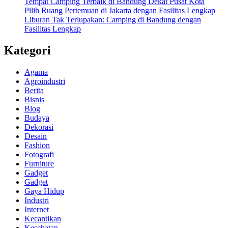
Tempat Camping Terbaik di Bandung Dekat Pusat Kota
Pilih Ruang Pertemuan di Jakarta dengan Fasilitas Lengkap
Liburan Tak Terlupakan: Camping di Bandung dengan
Fasilitas Lengkap
Kategori
Agama
Agroindustri
Berita
Bisnis
Blog
Budaya
Dekorasi
Desain
Fashion
Fotografi
Furniture
Gadget
Gadget
Gaya Hidup
Industri
Internet
Kecantikan
Kesehatan