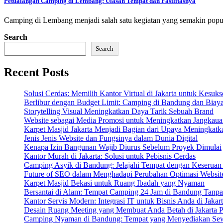
Petualangan Camping di Lembang: Ulasan Tempat dan Fasilitasnya
Camping di Lembang menjadi salah satu kegiatan yang semakin popu
Search
Search
Recent Posts
Solusi Cerdas: Memilih Kantor Virtual di Jakarta untuk Kesuk
Berlibur dengan Budget Limit: Camping di Bandung dan Biay
Storytelling Visual Meningkatkan Daya Tarik Sebuah Brand
Website sebagai Media Promosi untuk Meningkatkan Jangkaua
Karpet Masjid Jakarta Menjadi Bagian dari Upaya Meningkatkan
Jenis Jenis Website dan Fungsinya dalam Dunia Digital
Kenapa Izin Bangunan Wajib Diurus Sebelum Proyek Dimulai
Kantor Murah di Jakarta: Solusi untuk Pebisnis Cerdas
Camping Asyik di Bandung: Jelajahi Tempat dengan Keserua
Future of SEO dalam Menghadapi Perubahan Optimasi Websit
Karpet Masjid Bekasi untuk Ruang Ibadah yang Nyaman
Bersantai di Alam: Tempat Camping 24 Jam di Bandung Tanpa
Kantor Servis Modern: Integrasi IT untuk Bisnis Anda di Jakar
Desain Ruang Meeting yang Membuat Anda Betah di Jakarta P
Camping Nyaman di Bandung: Tempat yang Menyediakan Sew