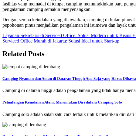
fasilitas yang memadai di tempat camping memungkinkan para pengu
pengalaman camping semakin menyenangkan.
Dengan semua keindahan yang ditawarkan, camping di hutan pinus Lem
pepohonan pinus menjadikan pengalaman ini istimewa dan layak unt
Post
Layanan Sekretaris di Serviced Office: Solusi Modern untuk Bisnis Ef
Serviced Office Murah di Jakarta: Solusi Ideal untuk Start-up
navigation
Related Posts
Camping Nyaman dan Aman di Dataran Tinggi: Apa Saja yang Harus Dibaw
Camping di dataran tinggi adalah pengalaman yang tidak hanya mena
Petualangan Keindahan Alam: Menemukan Diri dalam Camping Solo
Camping solo adalah salah satu cara terbaik untuk melarikan diri dar