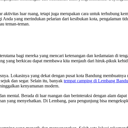
tivitas luar ruang, tetapi juga merupakan cara untuk terhubung kemba
gi Anda yang merindukan pelarian dari kesibukan kota, pengalaman ti
tau teman-teman.
erutama bagi mereka yang mencari ketenangan dan kedamaian di teng
g yang berkicau dapat membawa kita menjauh dari hiruk-pikuk kehidu
tasnya. Lokasinya yang dekat dengan pusat kota Bandung membuatnya 
ejuk dan segar. Selain itu, banyak
tempat camping di Lembang Band
eninggalkan kenyamanan modern.
an mental. Berada di luar ruangan dan berinteraksi dengan alam dapat 
ihan yang menyehatkan. Di Lembang, para pengunjung bisa mengeksplor