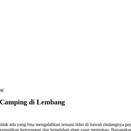
ng
: Camping di Lembang
tidak ada yang bisa mengalahkan sensasi tidur di bawah rindangnya p
janjikan ketenangan dan keindahan alam yang memukau. Bayangkan diri