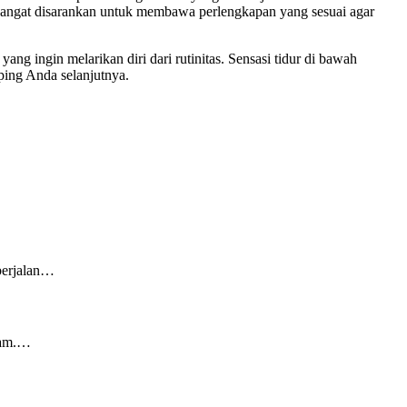
Sangat disarankan untuk membawa perlengkapan yang sesuai agar
 ingin melarikan diri dari rutinitas. Sensasi tidur di bawah
ing Anda selanjutnya.
berjalan…
alam.…