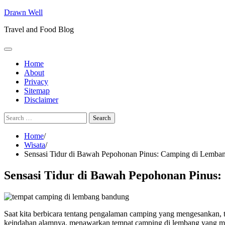
Skip
Drawn Well
to
Travel and Food Blog
content
Home
About
Privacy
Sitemap
Disclaimer
Search
for:
Home
Wisata
Sensasi Tidur di Bawah Pepohonan Pinus: Camping di Lemba
Sensasi Tidur di Bawah Pepohonan Pinus
Saat kita berbicara tentang pengalaman camping yang mengesankan, 
keindahan alamnya, menawarkan tempat camping di lembang yang men