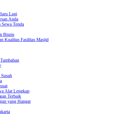
Baru Lagi
sesan Anda
a Sewa Tenda
n Bisnis
 Kualitas Fasilitas Masjid
n Tambahan
e
 Susah
ta
usat
a Alat Lengkap
gan Terbaik
gun yang Hangat
akarta