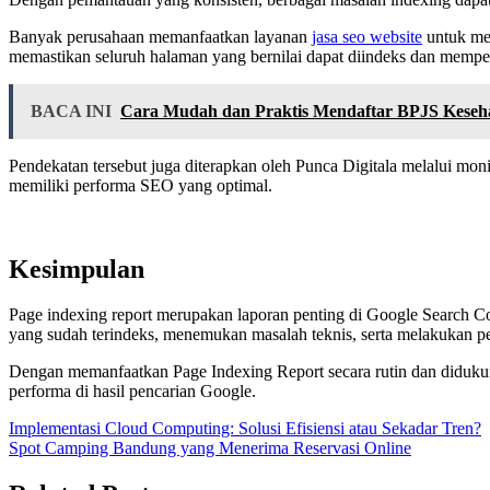
Banyak perusahaan memanfaatkan layanan
jasa seo website
untuk mel
memastikan seluruh halaman yang bernilai dapat diindeks dan mempero
BACA INI
Cara Mudah dan Praktis Mendaftar BPJS Keseha
Pendekatan tersebut juga diterapkan oleh Punca Digitala melalui monit
memiliki performa SEO yang optimal.
Kesimpulan
Page indexing report merupakan laporan penting di Google Search C
yang sudah terindeks, menemukan masalah teknis, serta melakukan p
Dengan memanfaatkan Page Indexing Report secara rutin dan didukun
performa di hasil pencarian Google.
Post
Implementasi Cloud Computing: Solusi Efisiensi atau Sekadar Tren?
Spot Camping Bandung yang Menerima Reservasi Online
navigation