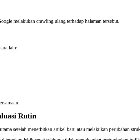
 Google melakukan crawling ulang terhadap halaman tersebut.
ara lain:
bersamaan.
luasi Rutin
utama setelah menerbitkan artikel baru atau melakukan perubahan struk
 ditemukan lebih cepat sehingga tidak menghambat pertumbuhan trafik