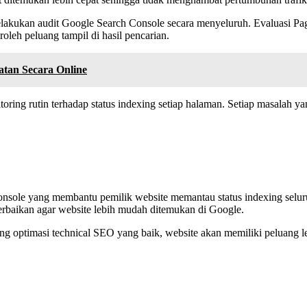
akukan audit Google Search Console secara menyeluruh. Evaluasi Pag
leh peluang tampil di hasil pencarian.
tan Secara Online
oring rutin terhadap status indexing setiap halaman. Setiap masalah ya
onsole yang membantu pemilik website memantau status indexing selur
erbaikan agar website lebih mudah ditemukan di Google.
g optimasi technical SEO yang baik, website akan memiliki peluang l