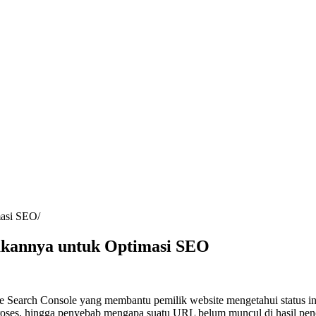
masi SEO
akannya untuk Optimasi SEO
e Search Console yang membantu pemilik website mengetahui status ind
roses, hingga penyebab mengapa suatu URL belum muncul di hasil pen