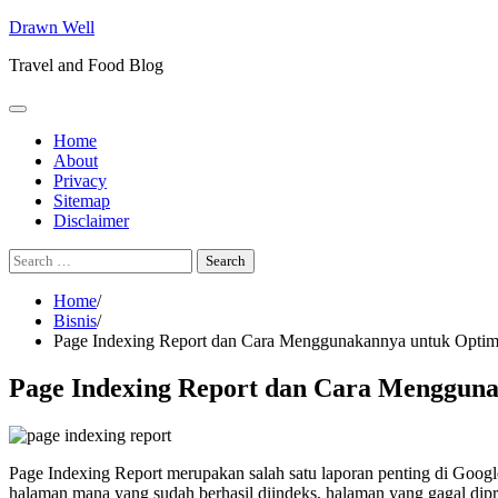
Skip
Drawn Well
to
Travel and Food Blog
content
Home
About
Privacy
Sitemap
Disclaimer
Search
for:
Home
Bisnis
Page Indexing Report dan Cara Menggunakannya untuk Opti
Page Indexing Report dan Cara Menggun
Page Indexing Report merupakan salah satu laporan penting di Googl
halaman mana yang sudah berhasil diindeks, halaman yang gagal dip