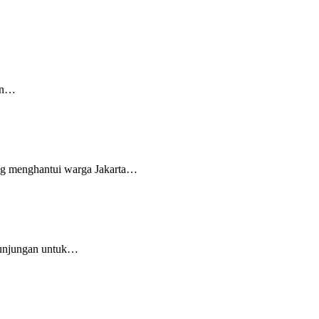
han…
ing menghantui warga Jakarta…
kunjungan untuk…