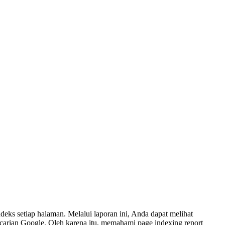
eks setiap halaman. Melalui laporan ini, Anda dapat melihat
carian Google. Oleh karena itu, memahami page indexing report