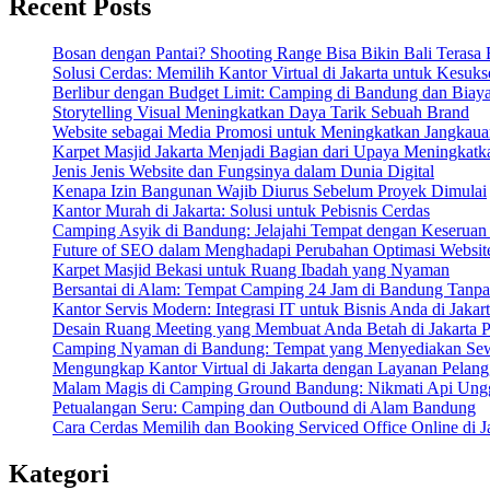
Recent Posts
Bosan dengan Pantai? Shooting Range Bisa Bikin Bali Terasa 
Solusi Cerdas: Memilih Kantor Virtual di Jakarta untuk Kesuk
Berlibur dengan Budget Limit: Camping di Bandung dan Biay
Storytelling Visual Meningkatkan Daya Tarik Sebuah Brand
Website sebagai Media Promosi untuk Meningkatkan Jangkaua
Karpet Masjid Jakarta Menjadi Bagian dari Upaya Meningkatkan
Jenis Jenis Website dan Fungsinya dalam Dunia Digital
Kenapa Izin Bangunan Wajib Diurus Sebelum Proyek Dimulai
Kantor Murah di Jakarta: Solusi untuk Pebisnis Cerdas
Camping Asyik di Bandung: Jelajahi Tempat dengan Keserua
Future of SEO dalam Menghadapi Perubahan Optimasi Websit
Karpet Masjid Bekasi untuk Ruang Ibadah yang Nyaman
Bersantai di Alam: Tempat Camping 24 Jam di Bandung Tanpa
Kantor Servis Modern: Integrasi IT untuk Bisnis Anda di Jakar
Desain Ruang Meeting yang Membuat Anda Betah di Jakarta P
Camping Nyaman di Bandung: Tempat yang Menyediakan Sew
Mengungkap Kantor Virtual di Jakarta dengan Layanan Pelang
Malam Magis di Camping Ground Bandung: Nikmati Api Ung
Petualangan Seru: Camping dan Outbound di Alam Bandung
Cara Cerdas Memilih dan Booking Serviced Office Online di J
Kategori