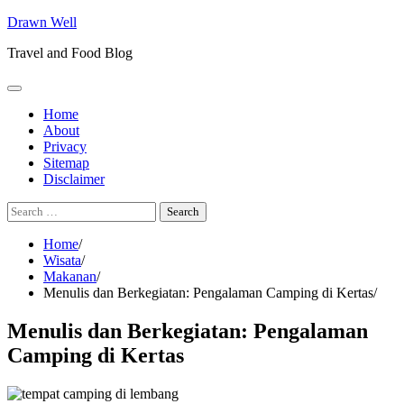
Skip
Drawn Well
to
Travel and Food Blog
content
Home
About
Privacy
Sitemap
Disclaimer
Search
for:
Home
Wisata
Makanan
Menulis dan Berkegiatan: Pengalaman Camping di Kertas
Menulis dan Berkegiatan: Pengalaman
Camping di Kertas