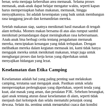
benar, serta menjaga kebersihan area memasak. Selama proses
memasak, anak-anak dapat belajar mengatur waktu, seperti kapan
harus mempersiapkan bahan makanan, memasak, hingga
menyajikannya. Ini adalah kesempatan yang baik untuk membangun
rasa tanggung jawab dan kemandirian mereka.
Setelah makanan siap, saatnya menikmati hasil masakan di tengah
alam terbuka. Momen makan bersama di atas alas rumput sambil
menikmati pemandangan dapat meningkatkan rasa kebersamaan.
Anak-anak bisa berbagi cerita tentang pengalaman memasak
mereka, menciptakan kenangan yang tidak terlupakan. Dengan
melibatkan mereka dalam kegiatan memasak ini, kami tidak hanya
mengajak mereka untuk menikmati makanan, tetapi juga untuk
menghargai proses dan kerja keras yang diperlukan untuk
menyajikan hidangan yang lezat.
Keselamatan dan Etika Camping
Keselamatan adalah hal yang paling penting saat melakukan
camping, terutama saat mengajak anak. Pastikan untuk selalu
mempersiapkan perlengkapan yang diperlukan, seperti tenda yang
kuat, alat masak yang aman, dan peralatan P3K. Sebelum berangkat,
ajari anak tentang aturan dasar keselamatan di alam, seperti tidak
menjauh dari kelompok dan selalu mematuhi petunjuk orang
dewasa. Selain itu, penting untuk mengetahui cuaca dan kondisi