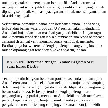
untuk bergerak dan menyimpan barang. Jika Anda berencana
mengajak anak-anak, pilih tenda yang memiliki desain yang mudah
dipasang serta baik ventilasinya, agar anak-anak merasa nyaman dan
bisa tidur nyenyak.
Selanjutnya, perhatikan bahan dan ketahanan tenda. Tenda yang
terbuat dari bahan waterproof dan UV resistant akan melindungi
Anda dari hujan dan sinar matahari yang berlebihan. Jangan ragu
untuk memilih tenda dengan lapisan tambahan jika Anda berencana
camping di tempat yang memiliki cuaca yang tidak menentu.
Pastikan juga bahwa tenda dilengkapi dengan tiang yang kuat dan
mudah dipasang agar tenda tetap kokoh saat digunakan.
BACA INI
Berkemah dengan Teman: Kegiatan Seru
yang Harus Dicoba
Terakhir, pertimbangkan berat dan portabilitas tenda, terutama jika
Anda berencana untuk melakukan trekking menuju lokasi camping
di lembang. Tenda yang ringan dan mudah dilipat akan mengurangi
beban saat dibawa. Beberapa tenda dilengkapi dengan tas
pengangkut yang praktis, membantu Anda lebih mudah membawa
perlengkapan camping. Dengan memilih tenda yang sesuai,
pengalaman menulis tentang camping anak-anak akan jauh lebih