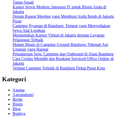
Tanpa Susah
Kantor Servis Modern: Integrasi IT untuk Bisnis Anda di
Jakarta
Desain Ruang Meeting yang Membuat Anda Betah di Jakarta
Pusat
Camping Nyaman di Bandung: Tempat yang Menyediakan
Sewa Alat Lengkap
Mengungkap Kantor Virtual di Jakarta dengan Layanan
Pelanggan Terbaik
Malam Magis di Camping Ground Bandung: Nikmati Api
Unggun yang Hangat
Petualangan Seru: Camping dan Outbound di Alam Bandung
Cara Cerdas Memilih dan Booking Serviced Office Online di
Jakarta
Tempat Camping Terbaik di Bandung Dekat Pusat Kota
Kategori
Agama
Agroindustri
Berita
Bisnis
Blog
Budaya