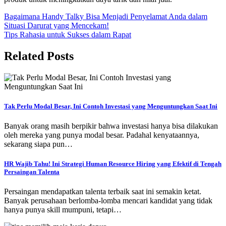
Post
Bagaimana Handy Talky Bisa Menjadi Penyelamat Anda dalam
Situasi Darurat yang Mencekam!
navigation
Tips Rahasia untuk Sukses dalam Rapat
Related Posts
Tak Perlu Modal Besar, Ini Contoh Investasi yang Menguntungkan Saat Ini
Banyak orang masih berpikir bahwa investasi hanya bisa dilakukan
oleh mereka yang punya modal besar. Padahal kenyataannya,
sekarang siapa pun…
HR Wajib Tahu! Ini Strategi Human Resource Hiring yang Efektif di Tengah
Persaingan Talenta
Persaingan mendapatkan talenta terbaik saat ini semakin ketat.
Banyak perusahaan berlomba-lomba mencari kandidat yang tidak
hanya punya skill mumpuni, tetapi…