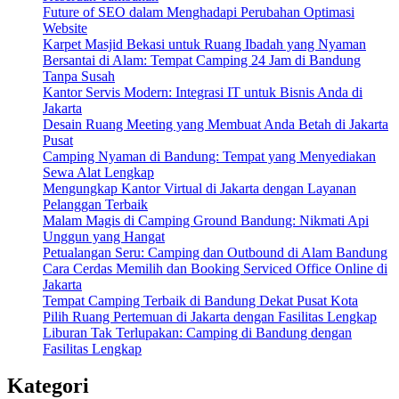
Future of SEO dalam Menghadapi Perubahan Optimasi
Website
Karpet Masjid Bekasi untuk Ruang Ibadah yang Nyaman
Bersantai di Alam: Tempat Camping 24 Jam di Bandung
Tanpa Susah
Kantor Servis Modern: Integrasi IT untuk Bisnis Anda di
Jakarta
Desain Ruang Meeting yang Membuat Anda Betah di Jakarta
Pusat
Camping Nyaman di Bandung: Tempat yang Menyediakan
Sewa Alat Lengkap
Mengungkap Kantor Virtual di Jakarta dengan Layanan
Pelanggan Terbaik
Malam Magis di Camping Ground Bandung: Nikmati Api
Unggun yang Hangat
Petualangan Seru: Camping dan Outbound di Alam Bandung
Cara Cerdas Memilih dan Booking Serviced Office Online di
Jakarta
Tempat Camping Terbaik di Bandung Dekat Pusat Kota
Pilih Ruang Pertemuan di Jakarta dengan Fasilitas Lengkap
Liburan Tak Terlupakan: Camping di Bandung dengan
Fasilitas Lengkap
Kategori