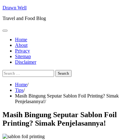
Skip
Drawn Well
to
Travel and Food Blog
content
Home
About
Privacy
Sitemap
Disclaimer
Search
for:
Home
Tips
Masih Bingung Seputar Sablon Foil Printing? Simak
Penjelasannya!
Masih Bingung Seputar Sablon Foil
Printing? Simak Penjelasannya!