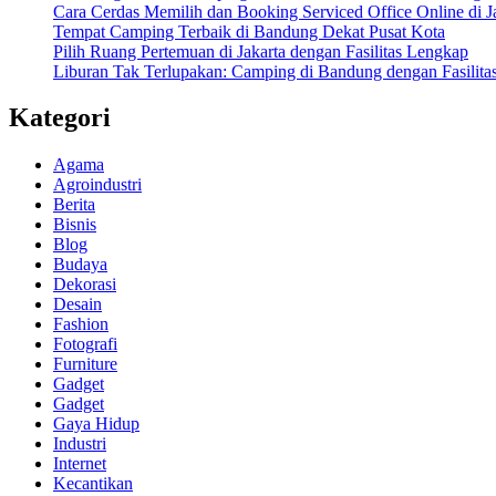
Cara Cerdas Memilih dan Booking Serviced Office Online di J
Tempat Camping Terbaik di Bandung Dekat Pusat Kota
Pilih Ruang Pertemuan di Jakarta dengan Fasilitas Lengkap
Liburan Tak Terlupakan: Camping di Bandung dengan Fasilita
Kategori
Agama
Agroindustri
Berita
Bisnis
Blog
Budaya
Dekorasi
Desain
Fashion
Fotografi
Furniture
Gadget
Gadget
Gaya Hidup
Industri
Internet
Kecantikan