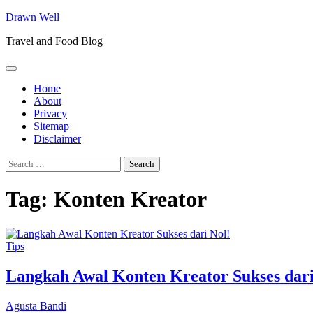
Skip
Drawn Well
to
Travel and Food Blog
content
Home
About
Privacy
Sitemap
Disclaimer
Search
for:
Tag:
Konten Kreator
Tips
Langkah Awal Konten Kreator Sukses dari
Agusta Bandi