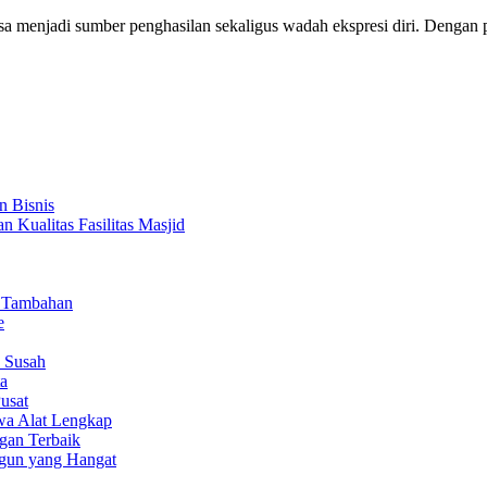
bisa menjadi sumber penghasilan sekaligus wadah ekspresi diri. Deng
n Bisnis
 Kualitas Fasilitas Masjid
n Tambahan
e
 Susah
ta
usat
a Alat Lengkap
gan Terbaik
gun yang Hangat