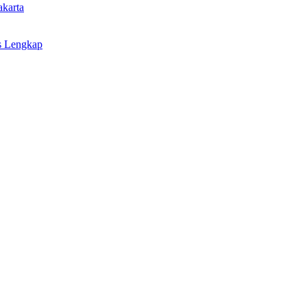
akarta
s Lengkap