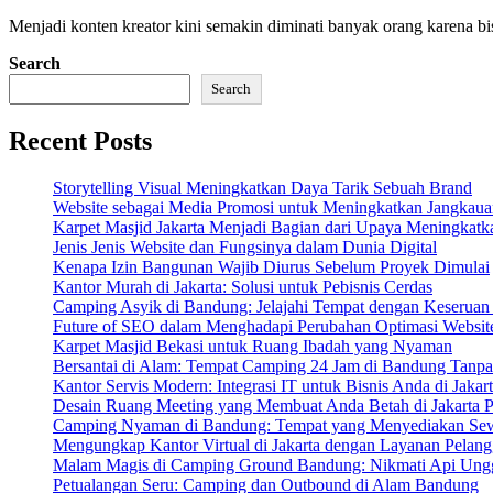
Menjadi konten kreator kini semakin diminati banyak orang karena 
Search
Search
Recent Posts
Storytelling Visual Meningkatkan Daya Tarik Sebuah Brand
Website sebagai Media Promosi untuk Meningkatkan Jangkaua
Karpet Masjid Jakarta Menjadi Bagian dari Upaya Meningkatkan
Jenis Jenis Website dan Fungsinya dalam Dunia Digital
Kenapa Izin Bangunan Wajib Diurus Sebelum Proyek Dimulai
Kantor Murah di Jakarta: Solusi untuk Pebisnis Cerdas
Camping Asyik di Bandung: Jelajahi Tempat dengan Keserua
Future of SEO dalam Menghadapi Perubahan Optimasi Websit
Karpet Masjid Bekasi untuk Ruang Ibadah yang Nyaman
Bersantai di Alam: Tempat Camping 24 Jam di Bandung Tanpa
Kantor Servis Modern: Integrasi IT untuk Bisnis Anda di Jakar
Desain Ruang Meeting yang Membuat Anda Betah di Jakarta P
Camping Nyaman di Bandung: Tempat yang Menyediakan Sew
Mengungkap Kantor Virtual di Jakarta dengan Layanan Pelang
Malam Magis di Camping Ground Bandung: Nikmati Api Ung
Petualangan Seru: Camping dan Outbound di Alam Bandung