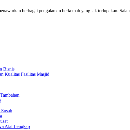
menawarkan berbagai pengalaman berkemah yang tak terlupakan. Sala
n Bisnis
 Kualitas Fasilitas Masjid
n Tambahan
e
 Susah
ta
usat
a Alat Lengkap