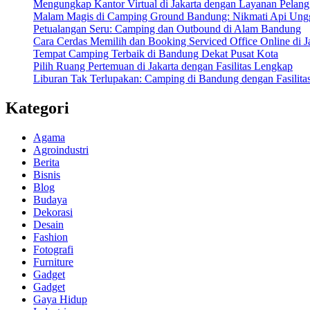
Mengungkap Kantor Virtual di Jakarta dengan Layanan Pelang
Malam Magis di Camping Ground Bandung: Nikmati Api Ung
Petualangan Seru: Camping dan Outbound di Alam Bandung
Cara Cerdas Memilih dan Booking Serviced Office Online di J
Tempat Camping Terbaik di Bandung Dekat Pusat Kota
Pilih Ruang Pertemuan di Jakarta dengan Fasilitas Lengkap
Liburan Tak Terlupakan: Camping di Bandung dengan Fasilita
Kategori
Agama
Agroindustri
Berita
Bisnis
Blog
Budaya
Dekorasi
Desain
Fashion
Fotografi
Furniture
Gadget
Gadget
Gaya Hidup