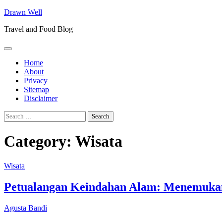
Skip
Drawn Well
to
Travel and Food Blog
content
Home
About
Privacy
Sitemap
Disclaimer
Search
for:
Category:
Wisata
Wisata
Petualangan Keindahan Alam: Menemukan
Agusta Bandi