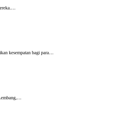
mereka.…
rikan kesempatan bagi para…
i Lembang,…