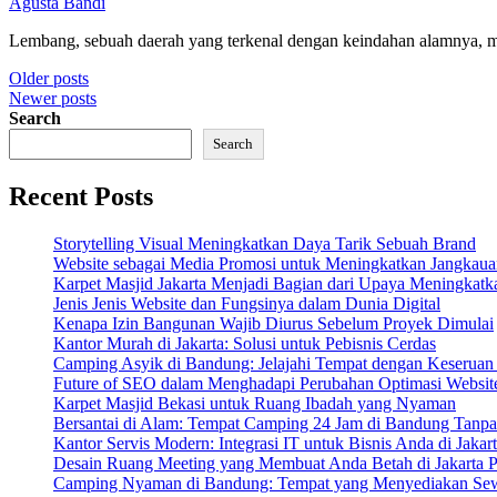
Agusta Bandi
Lembang, sebuah daerah yang terkenal dengan keindahan alamnya, 
Posts
Older posts
Newer posts
navigation
Search
Search
Recent Posts
Storytelling Visual Meningkatkan Daya Tarik Sebuah Brand
Website sebagai Media Promosi untuk Meningkatkan Jangkaua
Karpet Masjid Jakarta Menjadi Bagian dari Upaya Meningkatkan
Jenis Jenis Website dan Fungsinya dalam Dunia Digital
Kenapa Izin Bangunan Wajib Diurus Sebelum Proyek Dimulai
Kantor Murah di Jakarta: Solusi untuk Pebisnis Cerdas
Camping Asyik di Bandung: Jelajahi Tempat dengan Keserua
Future of SEO dalam Menghadapi Perubahan Optimasi Websit
Karpet Masjid Bekasi untuk Ruang Ibadah yang Nyaman
Bersantai di Alam: Tempat Camping 24 Jam di Bandung Tanpa
Kantor Servis Modern: Integrasi IT untuk Bisnis Anda di Jakar
Desain Ruang Meeting yang Membuat Anda Betah di Jakarta P
Camping Nyaman di Bandung: Tempat yang Menyediakan Sew