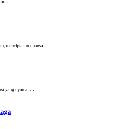
alam.…
aram, menciptakan nuansa…
rtasi yang nyaman…
naga